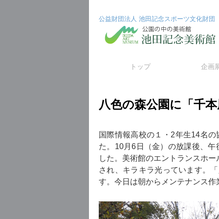
公益財団法人 池田記念スポーツ文化財団
コ
トップ
企画
ン
八色の森公園に「千本
テ
ン
国際情報高校の１・2年生14名の
ツ
た。10月6日（金）の放課後、
した。美術館のエントランスホー
へ
され、キラキラ光っています。「
ス
す。今日は朝からメンテナンス作
キ
ッ