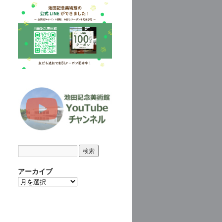
アーカイブ
ア
ー
カ
イ
ブ