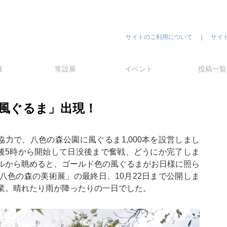
サイトのご利用について
｜
サイ
展
常設展
イベント
投稿一覧
風ぐるま」出現！
協力で、八色の森公園に風ぐるま1,000本を設営しまし
午後5時から開始して日没後まで奮戦、どうにか完了しま
ルから眺めると、ゴールド色の風ぐるまがお日様に照ら
八色の森の美術展」の最終日、10月22日まで公開しま
業。晴れたり雨が降ったりの一日でした。