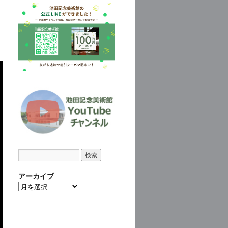
アーカイブ
ア
ー
カ
イ
ブ