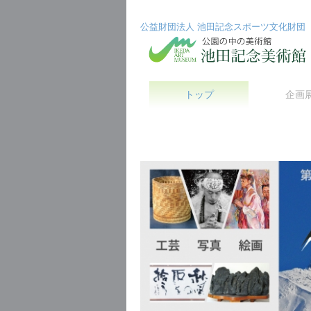
公益財団法人 池田記念スポーツ文化財団
コ
トップ
企画
ン
テ
ン
ツ
へ
ス
キ
ッ