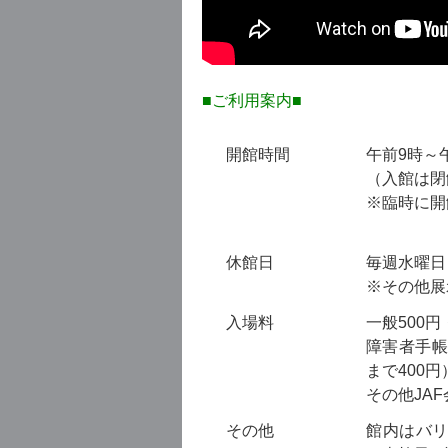
■ご利用案内■
開館時間
午前9時～
（入館は閉
※臨時に開
休館日
毎週水曜日
※その他展
入場料
一般500
障害者手帳
まで400円
その他JA
その他
館内はバ