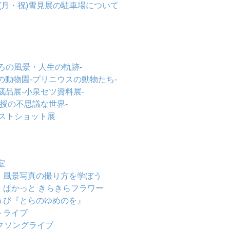
2日(月・祝)雪見展の駐車場について
ろの風景・人生の軌跡-
の動物園-プリニウスの動物たち-
蔵品展-小泉セツ資料展-
教授の不思議な世界-
ベストショット展
室
】風景写真の撮り方を学ぼう
】ぱかっと きらきらフラワー
うび『とらのゆめのを』
トライブ
クソングライブ