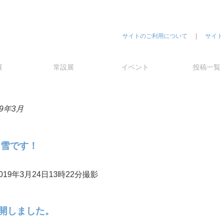
サイトのご利用について
｜
サイ
展
常設展
イベント
投稿一覧
19年3月
に雪です！
9年3月24日13時22分撮影
公開しました。