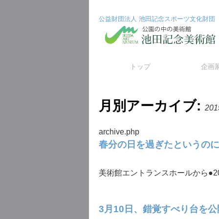
公益財団法人 池田記念スポーツ文化財団
コ
トップ
企画
ン
月別アーカイブ:
テ
20
ン
archive.php
ツ
春分の日を過ぎたというの
へ
美術館エントランスホールから●201
ス
キ
3月10日、錯覚すべり台を
ッ