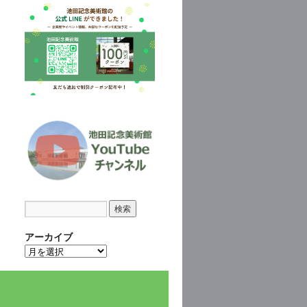
アーカイブ
ア
ー
カ
イ
ブ