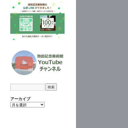
アーカイブ
ア
ー
カ
イ
ブ