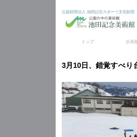
公益財団法人 池田記念スポーツ文化財団
コ
トップ
企画
ン
3月10日、錯覚すべ
テ
ン
ツ
へ
ス
キ
ッ