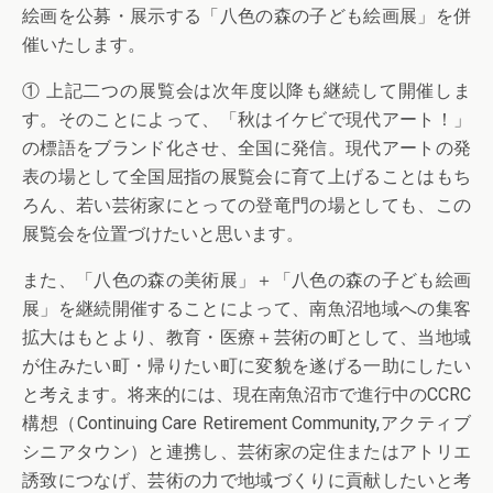
絵画を公募・展示する「八色の森の子ども絵画展」を併
催いたします。
① 上記二つの展覧会は次年度以降も継続して開催しま
す。そのことによって、「秋はイケビで現代アート！」
の標語をブランド化させ、全国に発信。現代アートの発
表の場として全国屈指の展覧会に育て上げることはもち
ろん、若い芸術家にとっての登竜門の場としても、この
展覧会を位置づけたいと思います。
また、「八色の森の美術展」＋「八色の森の子ども絵画
展」を継続開催することによって、南魚沼地域への集客
拡大はもとより、教育・医療＋芸術の町として、当地域
が住みたい町・帰りたい町に変貌を遂げる一助にしたい
と考えます。将来的には、現在南魚沼市で進行中のCCRC
構想（Continuing Care Retirement Community,アクティブ
シニアタウン）と連携し、芸術家の定住またはアトリエ
誘致につなげ、芸術の力で地域づくりに貢献したいと考