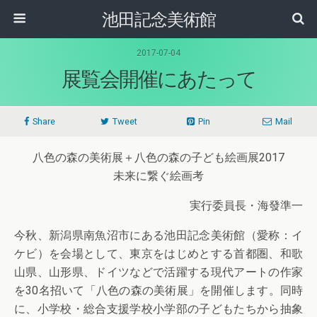
池田記念美術館
2017-07-04
展覧会開催にあたって
Share
Tweet
Pin
Mail
八色の森の美術展＋八色の森の子ども絵画展2017
未来に繋ぐ絵画考
実行委員長・海發準一
今秋、新潟県南魚沼市にある池田記念美術館（愛称：イ
ケビ）を会場として、東京をはじめとする首都圏、和歌
山県、山形県、ドイツなどで活躍する現代アートの作家
を30名招いて「八色の森の美術展」を開催します。同時
に、小学校・総合支援学校小学部の子どもたちから抽象