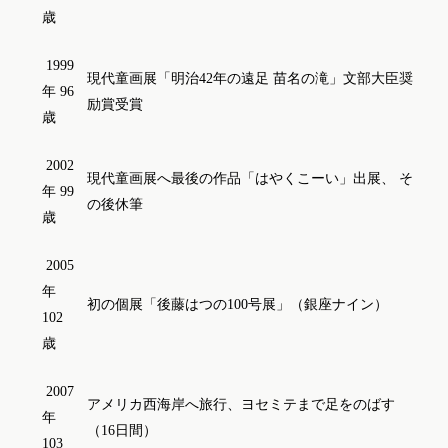
歳
1999
現代童画展「明治42年の遠足 苗名の滝」文部大臣奨
年 96
励賞受賞
歳
2002
現代童画展へ最後の作品「はやくこーい」出展、 そ
年 99
の後休筆
歳
2005
年
初の個展「後藤はつの100号展」（銀座ナイン）
102
歳
2007
アメリカ西海岸へ旅行、ヨセミテまで足をのばす
年
（16日間）
103