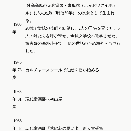
妙高高原の赤倉温泉・東風館（現赤倉ワクイホテ
ル）に8人兄弟（明治36年） の長女として生まれ
る。
1903
20歳で炭鉱の技師と結婚し、2人の子供を育てた。5
年
人の妹たちを呼び寄せ、全員女学校へ進学させた。
娘夫婦の海外赴任で、 孫の世話のため海外へも同行
した。
1976
年 73
カルチャースクールで油絵を習い始める
歳
1985
年 81
現代童画展へ初出展
歳
1986
年 82
現代童画展「紫陽花の思い出」新人賞受賞