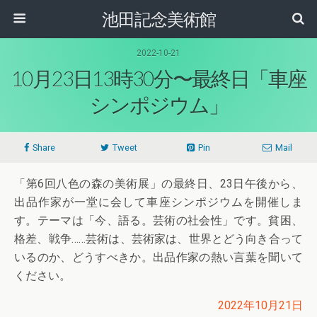
池田記念美術館
2022-10-21
10月23日13時30分〜最終日「車座
シンポジウム」
Share
Tweet
Pin
Mail
「第6回八色の森の美術展」の最終日、23日午後から、
出品作家が一堂に会して車座シンポジウムを開催しま
す。テーマは「今、語る。芸術の社会性」です。貧困、
格差、戦争……芸術は、芸術家は、世界とどう向き合って
いるのか、どうすべきか。出品作家の熱い言葉を聞いて
ください。
2022年10月21日