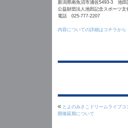
新潟県南魚沼市浦佐5493-3 池
プ
公益財団法人池田記念スポーツ文
電話 025-777-2207
内容についての詳細はコチラから
とよのみさこドリームライブコ
開催延期について