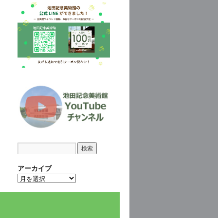
アーカイブ
ア
ー
カ
イ
ブ