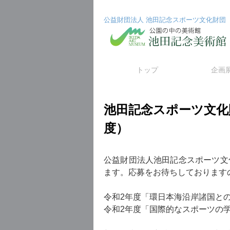
公益財団法人 池田記念スポーツ文化財団
コ
トップ
企画
ン
池田記念スポーツ文化
テ
度）
ン
ツ
公益財団法人池田記念スポーツ文
へ
ます。応募をお待ちしております
ス
令和2年度「環日本海沿岸諸国と
キ
令和2年度「国際的なスポーツの
ッ