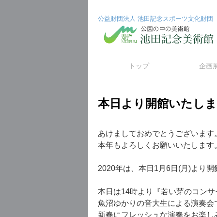
公益財団法人 池田記念スポーツ文化財団
コ
トップ
企画
ン
本日より開館いたし
テ
ン
あけましておめでとうございます
ツ
本年もよろしくお願いいたします
へ
2020年は、本日1月6日(月)より
ス
本日は14時より『若い芽のコン
キ
魚沼ゆかりの音大生による演奏会
ッ
新春にフレッシュな演奏をお楽し