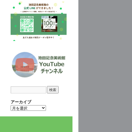
アーカイブ
ア
ー
カ
イ
ブ