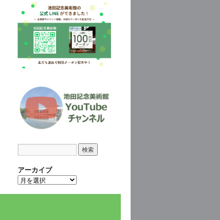
アーカイブ
ア
ー
カ
イ
ブ