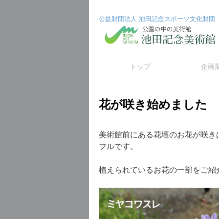
公益財団法人 池田記念スポーツ文化財団
コ
トップ
企画
ン
花が咲き始めました
テ
ン
美術館前にある花壇のお花が咲き
ツ
フルです。
へ
植えられているお花の一部をご紹
ス
キ
ッ