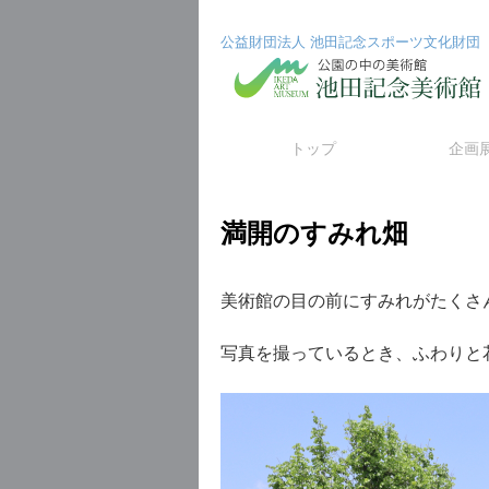
公益財団法人 池田記念スポーツ文化財団
コ
トップ
企画
ン
満開のすみれ畑
テ
ン
美術館の目の前にすみれがたくさ
ツ
写真を撮っているとき、ふわりと
へ
ス
キ
ッ