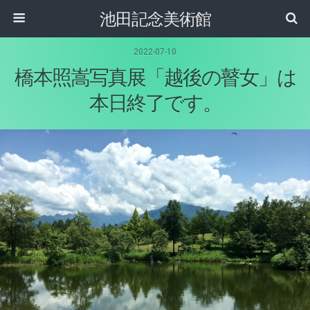
池田記念美術館
2022-07-10
橋本照嵩写真展「越後の瞽女」は
本日終了です。