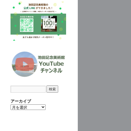
アーカイブ
ア
ー
カ
イ
ブ