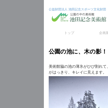
公益財団法人 池田記念スポーツ文化財団
コ
トップ
企画
ン
公園の池に、木の影！
テ
ン
美術館脇の池の薄氷がひび割れて
ツ
がはっきり、キレイに見えます。
へ
ス
キ
ッ