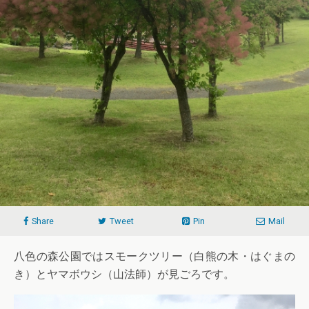
Share
Tweet
Pin
Mail
八色の森公園ではスモークツリー（白熊の木・はぐまの
き）とヤマボウシ（山法師）が見ごろです。