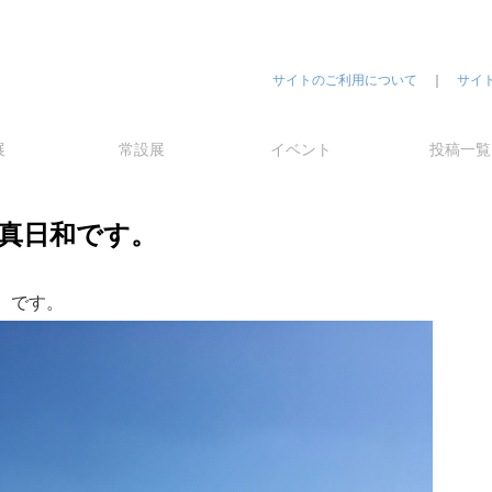
サイトのご利用について
｜
サイ
展
常設展
イベント
投稿一覧
真日和です。
）です。