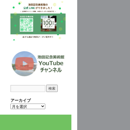
アーカイブ
ア
ー
カ
イ
ブ