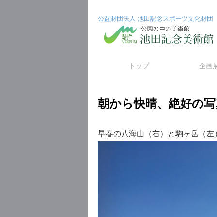
公益財団法人 池田記念スポーツ文化財団
コ
トップ
企画
ン
朝から快晴、絶好の写
テ
ン
早春の八海山（右）と駒ヶ岳（左
ツ
へ
ス
キ
ッ