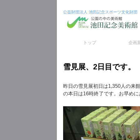
公益財団法人 池田記念スポーツ文化財団
コ
トップ
企画
ン
雪見展、2日目です。
テ
ン
昨日の雪見展初日は1,350人の
ツ
の本日は16時終了です。お早め
へ
ス
キ
ッ