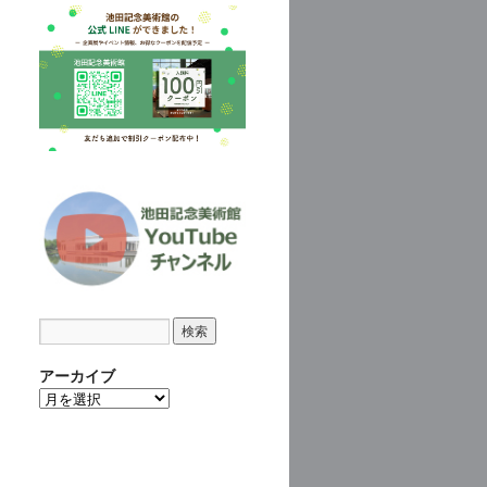
アーカイブ
ア
ー
カ
イ
ブ