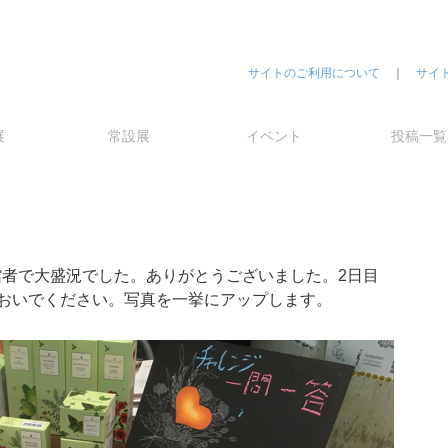
サイトのご利用について
｜
サイ
展
常設展
イベント
投稿一覧
来館者で大盛況でした。ありがとうございました。2日目
においでください。写真を一挙にアップします。