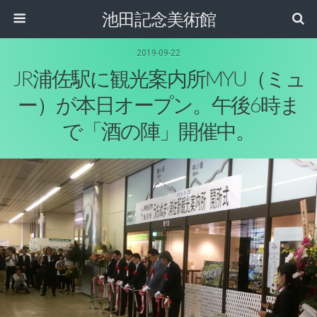
池田記念美術館
2019-09-22
JR浦佐駅に観光案内所MYU（ミュ
ー）が本日オープン。午後6時ま
で「酒の陣」開催中。