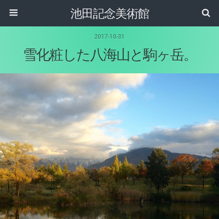
池田記念美術館
2017-10-31
雪化粧した八海山と駒ヶ岳。