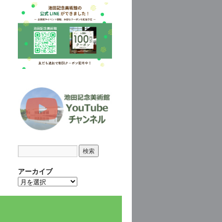
アーカイブ
ア
ー
カ
イ
ブ