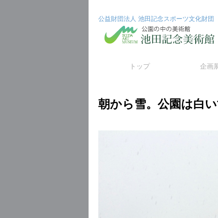
公益財団法人 池田記念スポーツ文化財団
コ
トップ
企画
ン
朝から雪。公園は白い
テ
ン
ツ
へ
ス
キ
ッ