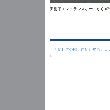
美術館エントランスホールから
●
2
冬枯れの公園、白い山並み。い
た。