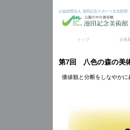
公益財団法人 池田記念スポーツ文化財団
コ
トップ
企画
ン
第7回 八色の森の美
テ
ン
価値観と分断をしなやかに
ツ
へ
ス
キ
ッ