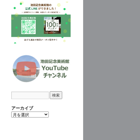
アーカイブ
ア
ー
カ
イ
ブ