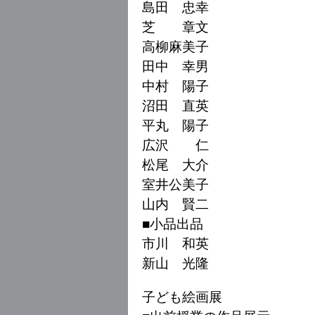
島田 忠幸
芝 章文
高柳麻美子
田中 幸男
中村 陽子
沼田 直英
平丸 陽子
広沢 仁
松尾 大介
室井公美子
山内 賢二
■小品出品
市川 和英
新山 光隆
子ども絵画展