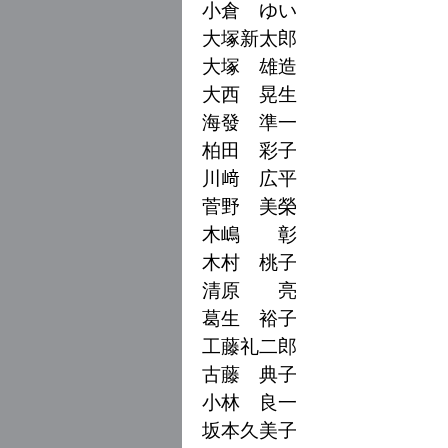
小倉 ゆい
大塚新太郎
大塚 雄造
大西 晃生
海發 準一
柏田 彩子
川﨑 広平
菅野 美榮
木嶋 彰
木村 桃子
清原 亮
葛生 裕子
工藤礼二郎
古藤 典子
小林 良一
坂本久美子