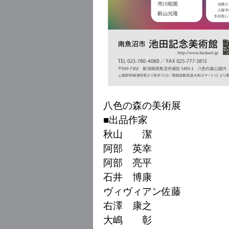
八色の森の美術展
■出品作家
秋山 潔
阿部 英幸
阿部 亮平
石井 博康
ヴィヴィアン佐藤
右澤 康之
大嶋 彰