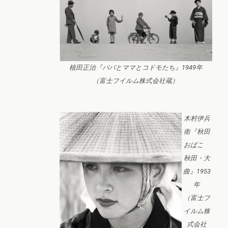
植田正治『パパとママとコドモたち』1949年
（富士フイルム株式会社蔵）
木村伊兵
衛『秋田
おばこ
秋田・大
曲』1953
年
（富士フ
イルム株
式会社