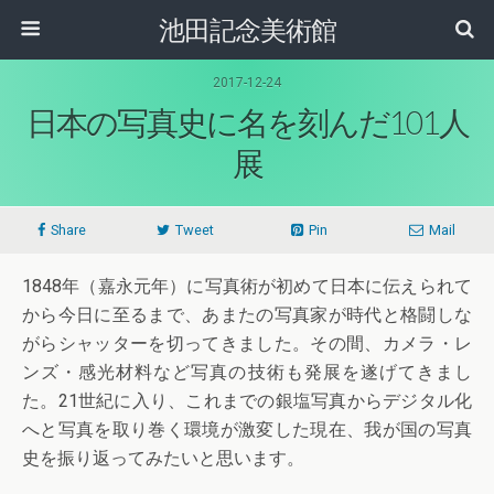
池田記念美術館
2017-12-24
日本の写真史に名を刻んだ101人
展
Share
Tweet
Pin
Mail
1848年（嘉永元年）に写真術が初めて日本に伝えられて
から今日に至るまで、あまたの写真家が時代と格闘しな
がらシャッターを切ってきました。その間、カメラ・レ
ンズ・感光材料など写真の技術も発展を遂げてきまし
た。21世紀に入り、これまでの銀塩写真からデジタル化
へと写真を取り巻く環境が激変した現在、我が国の写真
史を振り返ってみたいと思います。