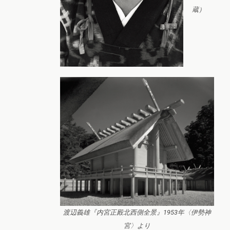
蔵）
渡辺義雄『内宮正殿北西側全景』1953年〈伊勢神
宮〉より