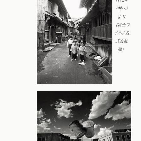
1972年
〈村へ〉
より
（富士フ
イルム株
式会社
蔵）