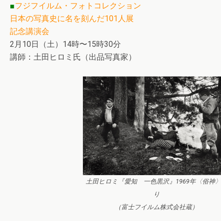
■
フジフイルム・フォトコレクション
日本の写真史に名を刻んだ101人展
記念講演会
2月10日（土）14時〜15時30分
講師：土田ヒロミ氏（出品写真家）
土田ヒロミ『愛知 一色黒沢』1969年〈俗神
り
（富士フイルム株式会社蔵）