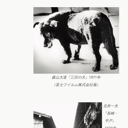
森山大道『三沢の犬』1971年
（富士フイルム株式会社蔵）
北井一夫
『長崎・
平戸』