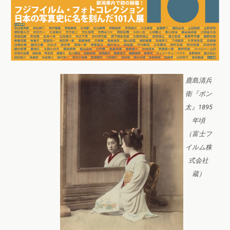
鹿島清兵
衛『ポン
太』1895
年頃
（富士フ
イルム株
式会社
蔵）