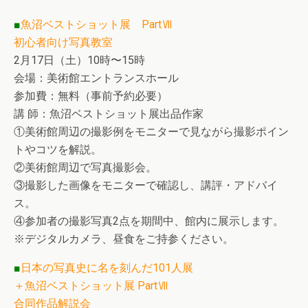
■
魚沼ベストショット展 PartⅦ
初心者向け写真教室
2月17日（土）10時〜15時
会場：美術館エントランスホール
参加費：無料（事前予約必要）
講 師：魚沼ベストショット展出品作家
①美術館周辺の撮影例をモニターで見ながら撮影ポイン
トやコツを解説。
②美術館周辺で写真撮影会。
③撮影した画像をモニターで確認し、講評・アドバイ
ス。
④参加者の撮影写真2点を期間中、館内に展示します。
※デジタルカメラ、昼食をご持参ください。
■
日本の写真史に名を刻んだ101人展
＋魚沼ベストショット展 PartⅦ
合同作品解説会