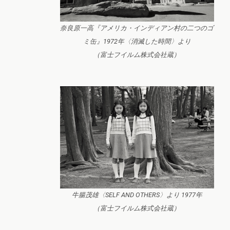
奈良原一高『アメリカ・インディアン村の二つのゴ
ミ缶』1972年〈消滅した時間〉より
（富士フイルム株式会社蔵）
牛腸茂雄〈SELF AND OTHERS〉より 1977年
（富士フイルム株式会社蔵）