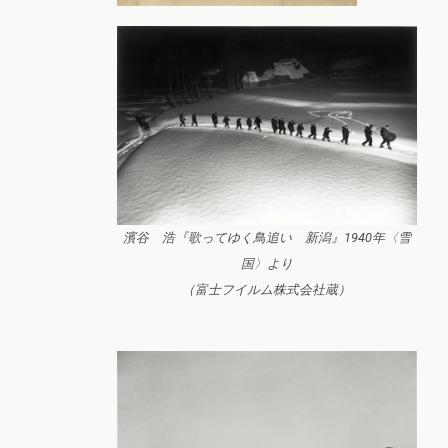
濱谷 浩『歌ってゆく鳥追い 新潟』1940年〈雪
国〉より
（富士フイルム株式会社蔵）