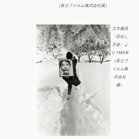
（富士フイルム株式会社蔵）
立木義浩
〈舌出し
天使〉よ
り 1965年
（富士フ
イルム株
式会社
蔵）