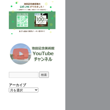
アーカイブ
ア
ー
カ
イ
ブ