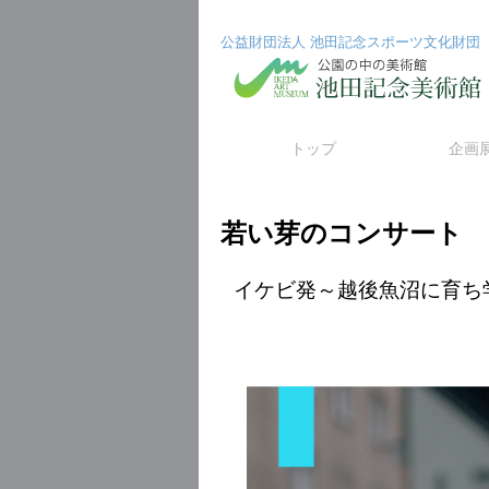
公益財団法人 池田記念スポーツ文化財団
コ
トップ
企画
ン
若い芽のコンサート
テ
ン
イケビ発～越後魚沼に育ち
ツ
へ
ス
キ
ッ