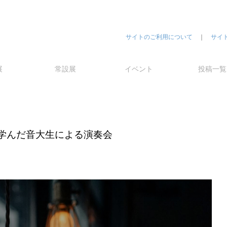
サイトのご利用について
｜
サイ
展
常設展
イベント
投稿一覧
学んだ音大生による演奏会