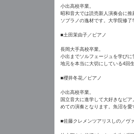
小出高校卒業。
昭和音大では読売新人演奏会に推
ソプラノの逸材です。大学院修了
■土田茉由子／ピアノ
長岡大手高校卒業。
小出までソルフェージュを学びに
地元を本当に大切にしている4回
■櫻井冬花／ピアノ
小出高校卒業。
国立音大に進学して大好きなピア
めての演奏となります。魚沼を愛
■佐藤クレメンツアリスしの／ヴ