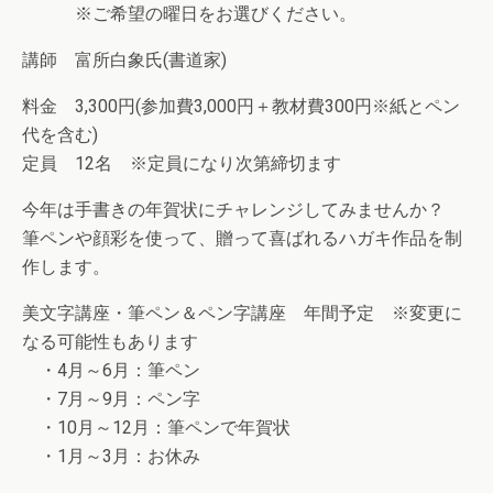
※ご希望の曜日をお選びください。
講師 富所白象氏(書道家)
料金 3,300円(参加費3,000円＋教材費300円※紙とペン
代を含む)
定員 12名 ※定員になり次第締切ます
今年は手書きの年賀状にチャレンジしてみませんか？
筆ペンや顔彩を使って、贈って喜ばれるハガキ作品を制
作します。
美文字講座・筆ペン＆ペン字講座 年間予定 ※変更に
なる可能性もあります
・4月～6月：筆ペン
・7月～9月：ペン字
・10月～12月：筆ペンで年賀状
・1月～3月：お休み