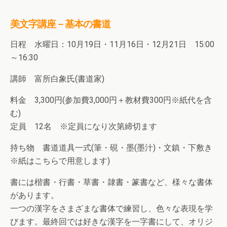
美文字講座－基本の書道
日程 水曜日：10月19日・11月16日・12月21日 15:00
～16:30
講師 富所白象氏(書道家)
料金 3,300円(参加費3,000円＋教材費300円※紙代を含
む)
定員 12名 ※定員になり次第締切ます
持ち物 書道道具一式(筆・硯・墨(墨汁)・文鎮・下敷き
※紙はこちらで用意します)
書には楷書・行書・草書・隷書・篆書など、様々な書体
があります。
一つの漢字をさまざまな書体で練習し、色々な表現を学
びます。最終回では好きな漢字を一字書にして、オリジ