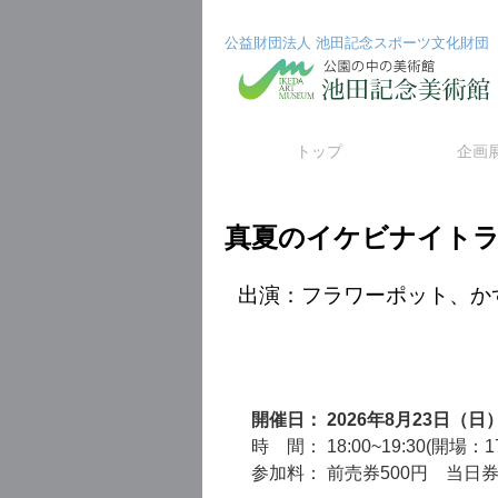
公益財団法人 池田記念スポーツ文化財団
コ
トップ
企画
ン
真夏のイケビナイト
テ
ン
出演：フラワーポット、か
ツ
へ
ス
開催日： 2026年8月23日（日
時 間： 18:00~19:30(開場：17
キ
参加料： 前売券500円 当日
ッ