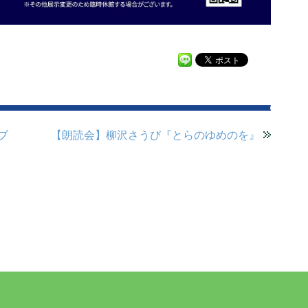
ブ
【朗読会】柳沢さうび『とらのゆめのを』