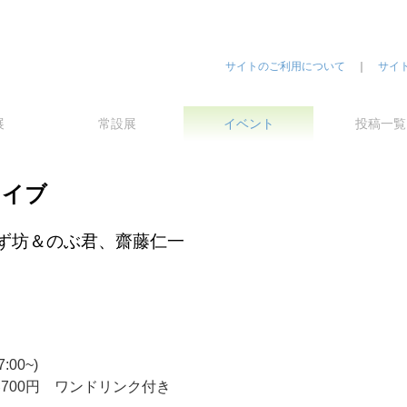
サイトのご利用について
｜
サイ
展
常設展
イベント
投稿一覧
ライブ
ず坊＆のぶ君、齋藤仁一
）
:00~)
券700円 ワンドリンク付き