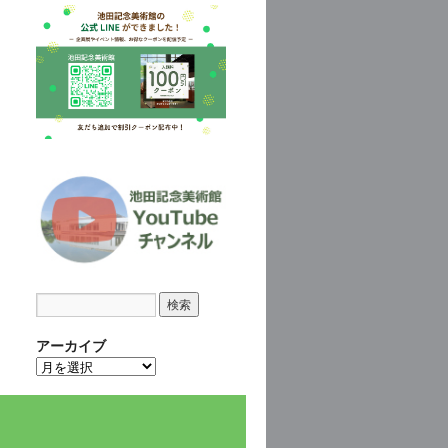
アーカイブ
ア
ー
カ
イ
ブ